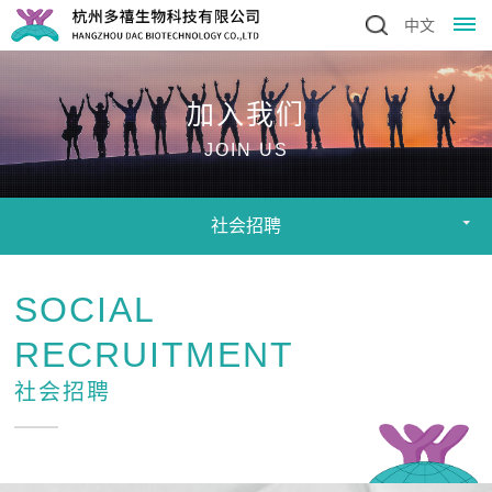
中文
首
加入我们
页
JOIN US
关
社会招聘
于
我
SOCIAL
们
RECRUITMENT
公
研
社会招聘
司
发
简
介
与