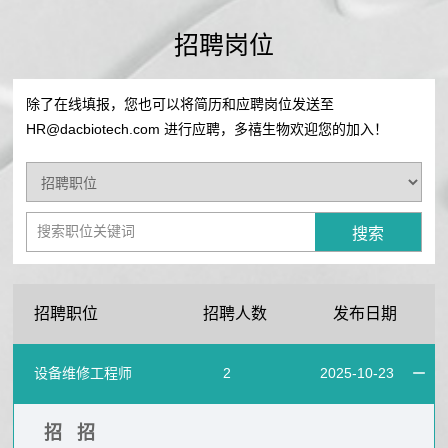
公
生
司
招聘岗位
历
产
史
除了在线填报，您也可以将简历和应聘岗位发送至
技
医
公
HR@dacbiotech.com 进行应聘，多禧生物欢迎您的加入！
术
司
学
平
荣
台
信
誉
产
企
息
品
业
药
管
新
文
品
招聘职位
招聘人数
发布日期
线
闻
化
介
生
绍
设备维修工程师
2
2025-10-23
产
中
临
运
心
床
招
招
营