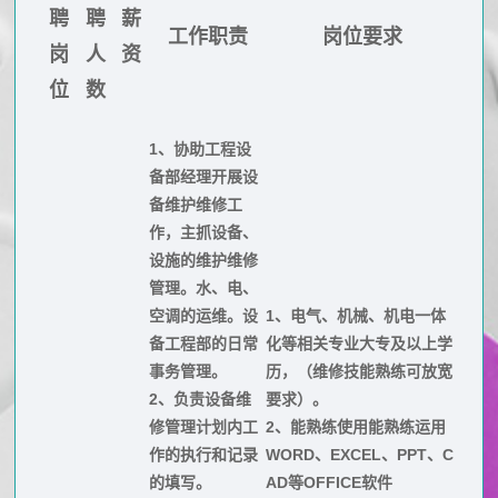
公
研
加
聘
聘
薪
工作职责
岗位要求
司
究
岗
人
资
入
动
数
位
数
态
据
我
媒
公
1、协助工程设
们
体
备部经理开展设
布
校
报
备维护维修工
园
作，主抓设备、
道
设施的维护维修
招
管理。水、电、
聘
空调的运维。设
1、电气、机械、机电一体
社
备工程部的日常
化等相关专业大专及以上学
会
事务管理。
历，（维修技能熟练可放宽
招
2、负责设备维
要求）。
修管理计划内工
2、能熟练使用能熟练运用
聘
作的执行和记录
WORD、EXCEL、PPT、C
的填写。
AD等OFFICE软件