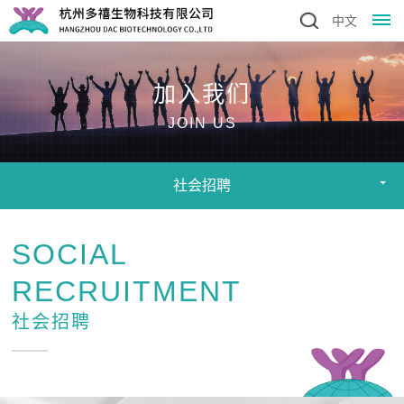
中文
首
加入我们
页
JOIN US
关
社会招聘
于
我
SOCIAL
们
RECRUITMENT
公
研
社会招聘
司
发
简
介
与