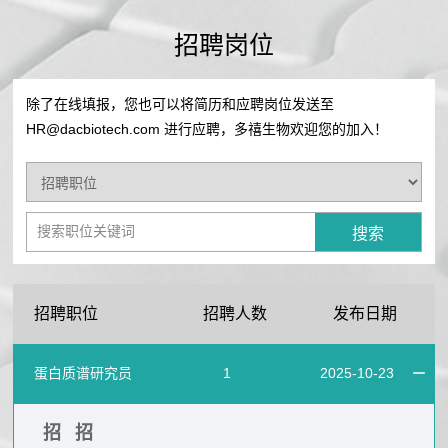
公
生
司
招聘岗位
历
产
史
除了在线填报，您也可以将简历和应聘岗位发送至
技
医
公
HR@dacbiotech.com 进行应聘，多禧生物欢迎您的加入！
术
司
学
平
荣
台
信
誉
产
企
息
品
业
药
管
新
文
品
招聘职位
招聘人数
发布日期
线
闻
化
介
生
绍
蛋白质谱研究员
1
2025-10-23
产
中
临
运
心
床
招
招
营