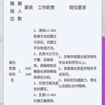
公
研
加
聘
聘
薪资
工作职责
岗位要求
司
究
岗
人
入
动
数
位
数
态
据
我
媒
1、承担LC-MS
公
们
体
检测方法的建立
布
校
与优化，并建立
报
平台检测方法。
园
道
2、负责大分子分
招
1、生物学或蛋白组学相关
子量、初级结
聘
蛋白
专业本科学历以上。
构、高级结构及
质谱
10K-
2、具备蛋白质组学相关专
社
1
糖基化修饰等结
研究
20K
业知识。
会
构表征分析。
员
3、良好的沟通能力，责任
3、负责方案及报
招
心及团队合作精神。
告的撰写。
聘
4、负责LC-MS
仪器正确使用、