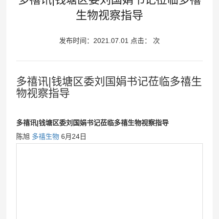
公
生物视察指导
生
司
历
产
发布时间：2021.07.01 点击：
次
史
技
医
公
术
司
学
多禧讯|钱塘区委刘国娟书记莅临多禧生
平
物视察指导
荣
台
信
誉
产
企
多禧讯|钱塘区委刘国娟书记莅临多禧生物视察指导
息
品
业
药
陈旭
多禧生物
6月24日
管
新
文
品
线
闻
化
介
生
绍
产
中
临
运
心
床
营