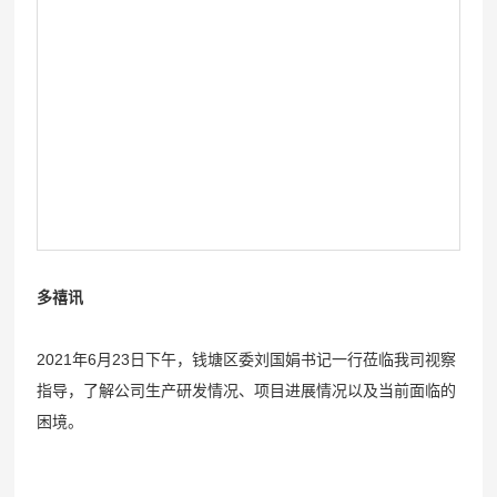
公
研
加
司
究
入
动
数
态
据
我
媒
公
们
体
布
校
报
园
道
招
聘
多禧讯
社
2021年6月23日下午，钱塘区委刘国娟书记一行莅临我司视察
会
指导，了解公司生产研发情况、项目进展情况以及当前面临的
招
困境。
聘