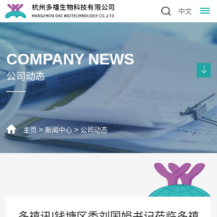
中文
首
COMPANY NEWS
页
公司动态
关
于
我
>
>
主页
新闻中心
公司动态
们
公
研
司
发
简
介
与
多禧讯|钱塘区委刘国娟书记莅临多禧